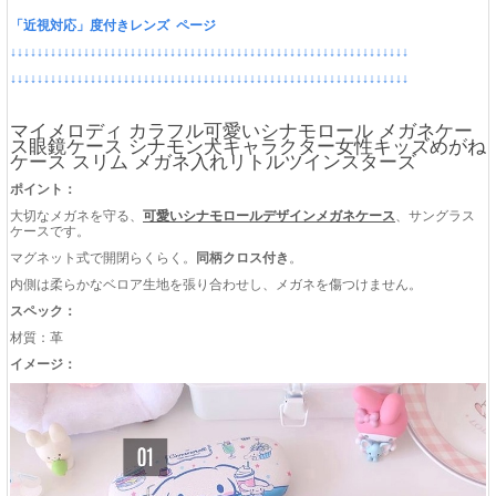
「近視対応」度付きレンズ ページ
↓↓↓↓↓↓↓↓↓↓↓↓↓↓↓↓↓↓↓↓↓↓↓↓↓↓↓↓↓↓↓↓↓↓↓↓↓↓↓↓↓↓↓↓↓↓↓↓↓↓↓↓↓↓↓↓↓↓↓↓
↓↓↓↓↓↓↓↓↓↓↓↓↓↓↓↓↓↓↓↓↓↓↓↓↓↓↓↓↓↓↓↓↓↓↓↓↓↓↓↓↓↓↓↓↓↓↓↓↓↓↓↓↓↓↓↓↓↓↓↓
マイメロディ カラフル可愛いシナモロール メガネケー
ス眼鏡ケース シナモン犬キャラクター女性キッズめがね
ケース スリム メガネ入れリトルツインスターズ
ポイント：
大切なメガネを守る、
可愛いシナモロールデザインメガネケース
、サングラス
ケースです。
マグネット式で開閉らくらく。
同柄クロス付き
。
内側は柔らかなベロア生地を張り合わせし、メガネを傷つけません。
スペック：
材質：革
イメージ：