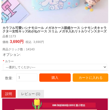
カラフル可愛いシナモロール メガネケース眼鏡ケース シナモン犬キャラ
クター女性キッズめがねケース スリム メガネ入れリトルツインスターズ
品番:
1173
3,690円
価格:
税込:
3,690円
商品クリック数：
14143
オプション:
カラー
購入
カートに入れる
数量:
説明
レビュー (1)