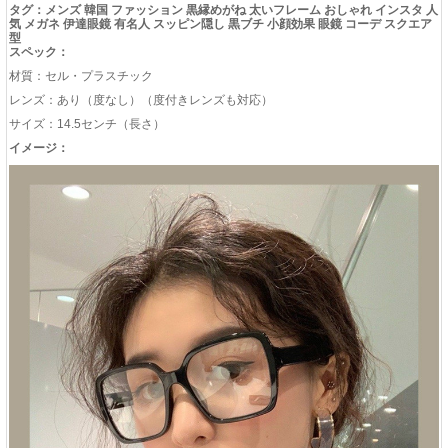
タグ：メンズ 韓国 ファッション 黒縁めがね 太いフレーム おしゃれ インスタ 人
気 メガネ 伊達眼鏡 有名人 スッピン隠し 黒ブチ 小顔効果 眼鏡 コーデ スクエア
型
スペック：
材質：セル・プラスチック
レンズ：あり（度なし）（度付きレンズも対応）
サイズ：14.5センチ（長さ）
イメージ：