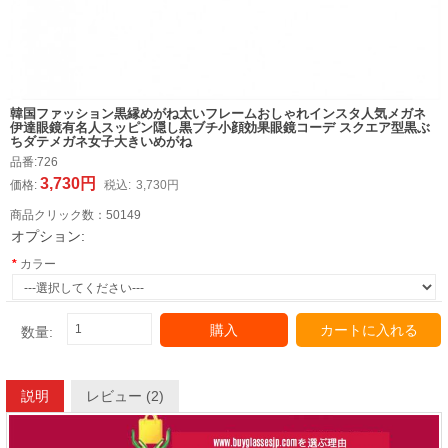
韓国ファッション黒縁めがね太いフレームおしゃれインスタ人気メガネ
伊達眼鏡有名人スッピン隠し黒ブチ小顔効果眼鏡コーデ スクエア型黒ぶ
ちダテメガネ女子大きいめがね
品番:
726
3,730円
価格:
税込:
3,730円
商品クリック数：
50149
オプション:
カラー
購入
カートに入れる
数量:
説明
レビュー (2)