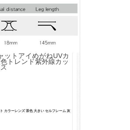
キャットアイめがねUVカ
灰色トレンド紫外線カッ
ラス
ット カラーレンズ 茶色 大きい セルフレーム 灰