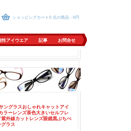
ショッピングカート0 点の商品 - 0円
能性アイウエア
記事
お問合せ
クター仮装cos用
クター仮装cos用
き度なしレンズ軽量メガネ
プル色ファッション
風エレガント軽量めがね男性メタル金属メガネ金銀黒
風エレガント軽量めがね男性メタル金属メガネ金銀黒
ス サングラスおしゃれキャットアイ
トカラーレンズ茶色大きいセルフレ
ル灰色黒ぶちメガネ
ド紫外線カットレンズ眼鏡黒ぶちべ
ル灰色黒ぶちメガネ
ングラス