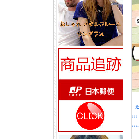
「近
↓↓↓
↓↓↓