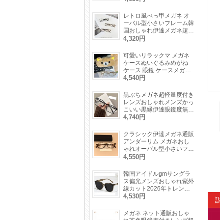
線UVカット眼鏡パープル
色ファッション
レトロ風べっ甲メガネ オ
ーバル型小さいフレーム韓
国おしゃれ伊達メガネ超軽
量細いフレーム度付き度な
4,320円
し眼鏡痩せ顔効果ファッシ
ョン鼈甲めがね
可愛いリラックマ メガネ
ケースぬいぐるみめがね
ケース 眼鏡 ケースメガネ
収納耐衝撃サングラス入れ
4,540円
かわいいキャラクター
黒ぶちメガネ超軽量度付き
レンズおしゃれメンズかっ
こいい黒縁伊達眼鏡度無し
軽い素材レディース大人っ
4,740円
ぽいメガネつや消しブルー
ライトカット
クラシック伊達メガネ通販
アンダーリム メガネおし
ゃれオーバル型小さいフレ
ームべっ甲柄かわいい度付
4,550円
きレンズ女性眼鏡度付きレ
ディース下ぶちメガネ
韓国アイドルgmサングラ
ス偏光メンズおしゃれ紫外
線カット2026年トレンド
高級レディースUVカット
4,530円
サングラス度付きウェリン
トン型メガネ度なし黒縁
メガネ ネット通販おしゃ