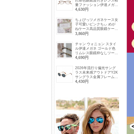
れ茶色眼鏡度付きレンズ軽
量ファッション伊達メガネ
軽い素材度なし小さいフレ
4,630円
ーム茶色ブラック金色メガ
ネ細い
ちょびっツメガネケース女
子可愛いピンクちぃ めが
ねケース高品質眼鏡ケース
メガネ収納誕生日 クリス
3,860円
マス メガネプレゼント
チャン ウォニョン スタイ
ル伊達メガネ ゴールド色
リムレス眼鏡枠なしツーポ
イント上品レディース レ
4,690円
トロメガネ度付き度なしオ
ーバル型
2026年流行り偏光サング
ラス未来感アウトドアY2K
サングラス金属フレームお
しゃれUVカット眼鏡キャ
4,430円
ットアイ型高級ピンクカラ
ーサングラス