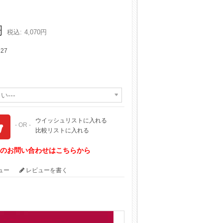
円
税込:
4,070円
227
い---
ウイッシュリストに入れる
- OR -
比較リストに入れる
てのお問い合わせはこちらから
ビュー
レビューを書く