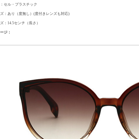
質：セル・プラスチック
ズ：あり（度無し）(度付きレンズも対応)
ズ：14.5センチ（長さ）
メージ：