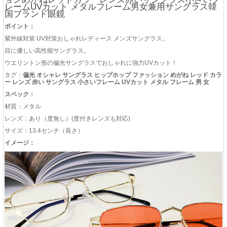
レームUVカット メタルフレーム男女兼用サングラス韓
国ブランド眼鏡
ポイント：
紫外線対策 UV対策おしゃれレディース メンズサングラス。
目に優しい高性能サングラス。
ウエリントン形の偏光サングラスでおしゃれに強力UVカット！
タグ：
偏光 オシャレ サングラス ヒップホップ ファッション めがね レッド カラ
ー レンズ 赤い サングラス 小さいフレーム UVカット メタル フレーム 男 女
スペック：
材質：メタル
レンズ：あり（度無し）(度付きレンズも対応)
サイズ：13.4センチ（長さ）
イメージ：