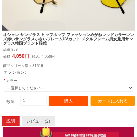
オシャレ サングラス ヒップホップ ファッションめがねレッドカラーレン
ズ赤いサングラス小さいフレームUVカット メタルフレーム男女兼用サン
グラス韓国ブランド眼鏡
品番:
858
4,050円
価格:
税込:
4,050円
商品クリック数：
31519
オプション:
カラー
購入
カートに入れる
数量:
説明
レビュー (2)