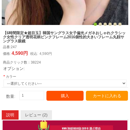
【6時間限定★超目玉】韓国サングラス女子偏光メガネおしゃれクラシッ
ク女性クリア透明花柄ピンクフレーム2016個性的大きいフレーム丸顔サ
ングラス眼鏡
品番:
247
4,590円
価格:
税込:
4,590円
商品クリック数：
38224
オプション:
カラー
購入
カートに入れる
数量:
説明
レビュー (2)